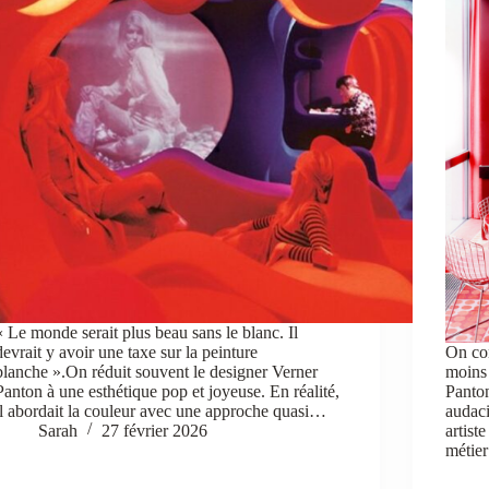
« Le monde serait plus beau sans le blanc. Il
devrait y avoir une taxe sur la peinture
On con
blanche ».On réduit souvent le designer Verner
moins 
Panton à une esthétique pop et joyeuse. En réalité,
Panton
il abordait la couleur avec une approche quasi…
audaci
Sarah
27 février 2026
artist
métie