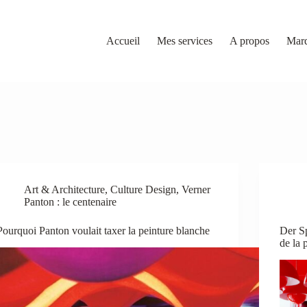
Accueil
Mes services
A propos
Mar
Art & Architecture
,
Culture Design
,
Verner
Panton : le centenaire
Pourquoi Panton voulait taxer la peinture blanche
Der Sp
de la 